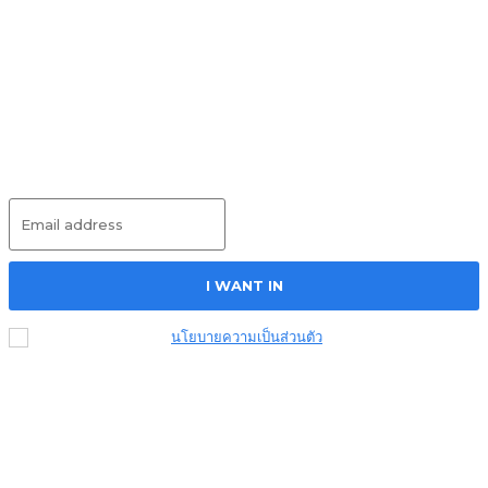
ซ่อม Apple Watch ยังไงเมื่อเครื่องเปิดไม่ติด
APPLE WATCH
11/12/2023
วิธีซ่อม iPhone จอเขียว จอขาว จอไม่แสดงภาพ
IPHONE
11/12/2023
Subscribe
I WANT IN
ฉันได้อ่านและยอมรับ
นโยบายความเป็นส่วนตัว
.
© 2023 Mister Service. All Rights Reserved. By Ms.