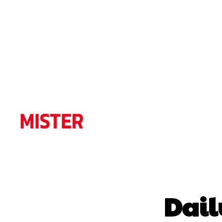
Home
Dail